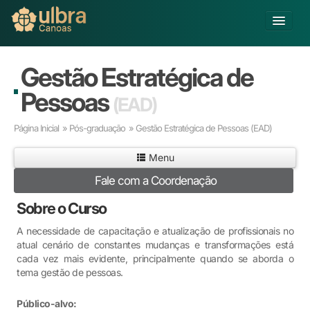
Alterar Unidade
Gestão Estratégica de
Buscar
Pessoas
(EAD)
Já sou Aluno
Página Inicial
»
Pós-graduação
» Gestão Estratégica de Pessoas
(EAD)
Matricule-se
Menu
Educação Básica
Fale com a Coordenação
Graduação
Educação a Distância
Sobre o Curso
Pós-graduação
A necessidade de capacitação e atualização de profissionais no
Pesquisa
atual cenário de constantes mudanças e transformações está
Extensão
cada vez mais evidente, principalmente quando se aborda o
Infraestrutura e Serviços
tema gestão de pessoas.
Inovação
Público-alvo:
Sobre a ULBRA