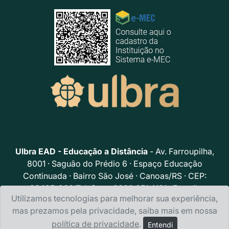
Ulbra EAD - Educação a Distância
- Av. Farroupilha,
8001 · Saguão do Prédio 6 · Espaço Educação
Continuada · Bairro São José · Canoas/RS · CEP:
92425-900 Telefone: 0800.051.4131 · E-mail:
Utilizamos tecnologias para melhorar sua experiência,
portalead@ulbra.br
mas prezamos pela privacidade, saiba mais em nossa
Política de privacidade
política de privacidade
.
Entendi