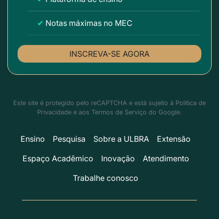
✔
Notas máximas no MEC
INSCREVA-SE AGORA
Este site é protegido pelo reCAPTCHA e está sujeito à
Política de
Privacidade
e aos
Termos de Serviço
do Google.
Ensino
Pesquisa
Sobre a ULBRA
Extensão
Espaço Acadêmico
Inovação
Atendimento
Trabalhe conosco