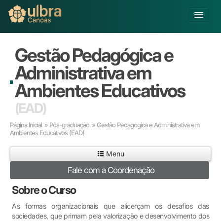
Alterar Unidade
Gestão Pedagógica e
Buscar
Administrativa em
Já sou Aluno
Ambientes Educativos
Matricule-se
(EAD)
Educação Básica
Página Inicial
»
Pós-graduação
» Gestão Pedagógica e Administrativa em
Graduação
Ambientes Educativos
(EAD)
Educação a Distância
Menu
Pós-graduação
Pesquisa
Fale com a Coordenação
Extensão
Sobre o Curso
Infraestrutura e Serviços
Inovação
As formas organizacionais que alicerçam os desafios das
sociedades, que primam pela valorização e desenvolvimento dos
Sobre a ULBRA