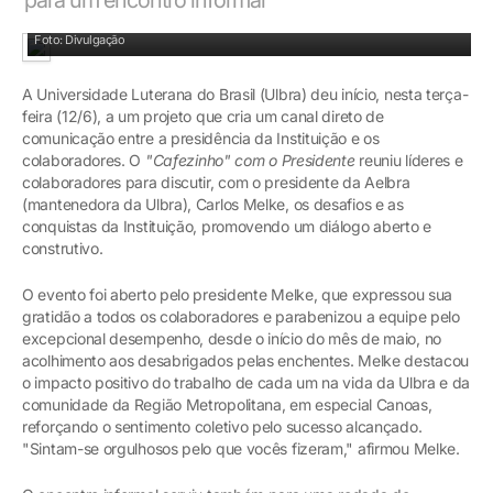
Cada participante foi convidado a compartilhar suas ideias e perspectivas
Foto: Divulgação
A Universidade Luterana do Brasil (Ulbra) deu início, nesta terça-
feira (12/6), a um projeto que cria um canal direto de
comunicação entre a presidência da Instituição e os
colaboradores. O
"Cafezinho" com o Presidente
reuniu líderes e
colaboradores para discutir, com o presidente da Aelbra
(mantenedora da Ulbra), Carlos Melke, os desafios e as
conquistas da Instituição, promovendo um diálogo aberto e
construtivo.
O evento foi aberto pelo presidente Melke, que expressou sua
gratidão a todos os colaboradores e parabenizou a equipe pelo
excepcional desempenho, desde o início do mês de maio, no
acolhimento aos desabrigados pelas enchentes. Melke destacou
o impacto positivo do trabalho de cada um na vida da Ulbra e da
comunidade da Região Metropolitana, em especial Canoas,
reforçando o sentimento coletivo pelo sucesso alcançado.
"Sintam-se orgulhosos pelo que vocês fizeram," afirmou Melke.