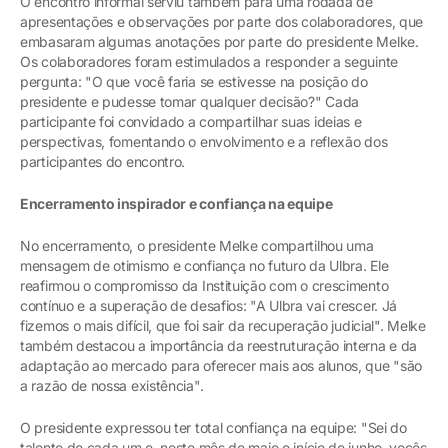
O encontro informal serviu também para uma rodada de
apresentações e observações por parte dos colaboradores, que
embasaram algumas anotações por parte do presidente Melke.
Os colaboradores foram estimulados a responder a seguinte
pergunta: "O que você faria se estivesse na posição do
presidente e pudesse tomar qualquer decisão?" Cada
participante foi convidado a compartilhar suas ideias e
perspectivas, fomentando o envolvimento e a reflexão dos
participantes do encontro.
Encerramento inspirador e confiança na equipe
No encerramento, o presidente Melke compartilhou uma
mensagem de otimismo e confiança no futuro da Ulbra. Ele
reafirmou o compromisso da Instituição com o crescimento
contínuo e a superação de desafios: "A Ulbra vai crescer. Já
fizemos o mais difícil, que foi sair da recuperação judicial". Melke
também destacou a importância da reestruturação interna e da
adaptação ao mercado para oferecer mais aos alunos, que "são
a razão de nossa existência".
O presidente expressou ter total confiança na equipe: "Sei do
talento de cada um e, neste mês de maio e início de junho, vocês