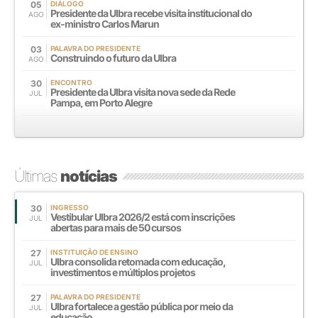
05
DIÁLOGO
Presidente da Ulbra recebe visita institucional do
AGO
ex-ministro Carlos Marun
03
PALAVRA DO PRESIDENTE
Construindo o futuro da Ulbra
AGO
30
ENCONTRO
Presidente da Ulbra visita nova sede da Rede
JUL
Pampa, em Porto Alegre
Últimas
notícias
30
INGRESSO
Vestibular Ulbra 2026/2 está com inscrições
JUL
abertas para mais de 50 cursos
27
INSTITUIÇÃO DE ENSINO
Ulbra consolida retomada com educação,
JUL
investimentos e múltiplos projetos
27
PALAVRA DO PRESIDENTE
Ulbra fortalece a gestão pública por meio da
JUL
educação