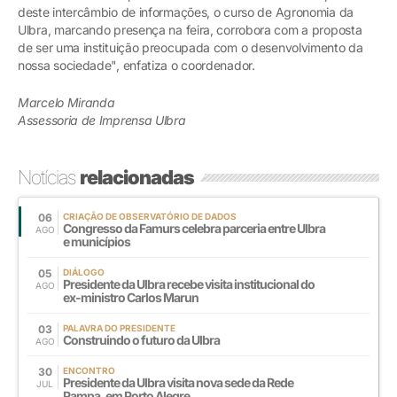
deste intercâmbio de informações, o curso de Agronomia da
Ulbra, marcando presença na feira, corrobora com a proposta
de ser uma instituição preocupada com o desenvolvimento da
nossa sociedade", enfatiza o coordenador.
Marcelo Miranda
Assessoria de Imprensa Ulbra
Notícias
relacionadas
06
CRIAÇÃO DE OBSERVATÓRIO DE DADOS
Congresso da Famurs celebra parceria entre Ulbra
AGO
e municípios
05
DIÁLOGO
Presidente da Ulbra recebe visita institucional do
AGO
ex-ministro Carlos Marun
03
PALAVRA DO PRESIDENTE
Construindo o futuro da Ulbra
AGO
30
ENCONTRO
Presidente da Ulbra visita nova sede da Rede
JUL
Pampa, em Porto Alegre