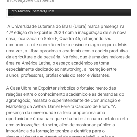
Ulbra aproxima a academia com a cadeia produtiva da agricultura e da pecuária
Foto: Marcelo Eberhardt/Ulbra
A Universidade Luterana do Brasil (Ulbra) marca presença na
47ª edição da Expointer 2024 com a inauguração de sua nova
casa, localizada no Setor F, Quadra 45, reforçando seu
compromisso de conexão entre o ensino e o agronegócio. Mais
uma vez, a Ulbra aproxima a academia com a cadeia produtiva
da agricultura e da pecuária. Na feira, que é uma das maiores da
área na América Latina, o espaço acadêmico se torna
especialmente dedicado ao networking, à interação entre
alunos, professores, profissionais do setor e visitantes.
A Casa Ulbra na Expointer simboliza o fortalecimento das
relações entre o conhecimento acadêmico e as demandas do
agronegócio, ressalta o superintendente de Comunicação e
Marketing da Aelbra, Daniel Pereira Cardoso de Brum. "A
presença da universidade na feira proporciona uma
oportunidade única para que estudantes tenham contato direto
com as inovações do setor, além de mostrar ao público a
importância da formação técnica e científica para o
desenvolvimento sustentável do agronegócio", explica o