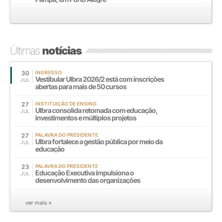
Últimas
notícias
30
INGRESSO
Vestibular Ulbra 2026/2 está com inscrições
JUL
abertas para mais de 50 cursos
27
INSTITUIÇÃO DE ENSINO
Ulbra consolida retomada com educação,
JUL
investimentos e múltiplos projetos
27
PALAVRA DO PRESIDENTE
Ulbra fortalece a gestão pública por meio da
JUL
educação
23
PALAVRA DO PRESIDENTE
Educação Executiva impulsiona o
JUL
desenvolvimento das organizações
ver mais »