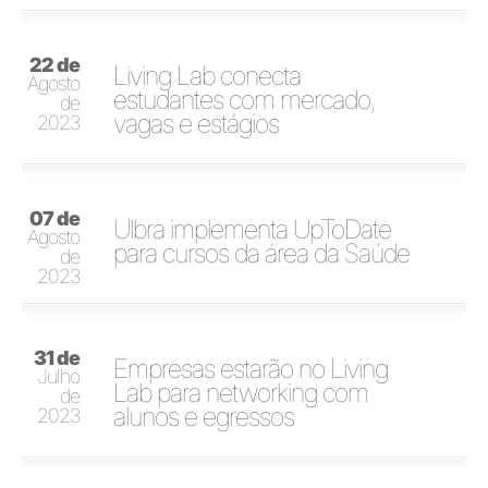
22 de
Living Lab conecta
Agosto
estudantes com mercado,
de
vagas e estágios
2023
07 de
Ulbra implementa UpToDate
Agosto
para cursos da área da Saúde
de
2023
31 de
Empresas estarão no Living
Julho
Lab para networking com
de
alunos e egressos
2023