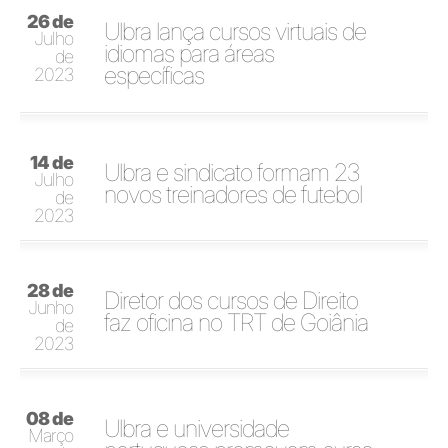
26 de
Ulbra lança cursos virtuais de
Julho
idiomas para áreas
de
específicas
2023
14 de
Ulbra e sindicato formam 23
Julho
novos treinadores de futebol
de
2023
28 de
Diretor dos cursos de Direito
Junho
faz oficina no TRT de Goiânia
de
2023
08 de
Ulbra e universidade
Março