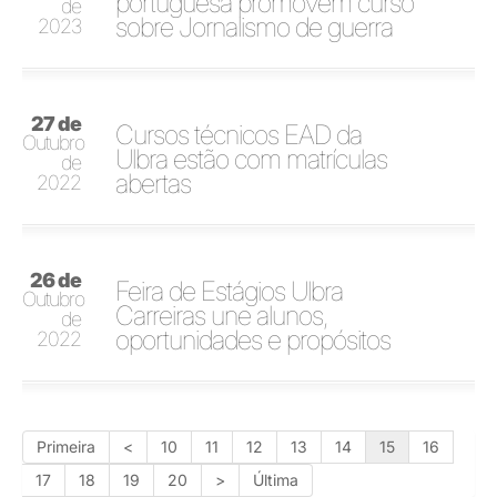
portuguesa promovem curso
de
sobre Jornalismo de guerra
2023
27 de
Cursos técnicos EAD da
Outubro
Ulbra estão com matrículas
de
abertas
2022
26 de
Feira de Estágios Ulbra
Outubro
Carreiras une alunos,
de
oportunidades e propósitos
2022
Primeira
<
10
11
12
13
14
15
16
17
18
19
20
>
Última