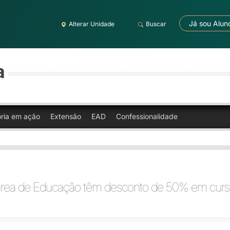
Já sou Alun
Alterar Unidade
Buscar
a
oria em ação
Extensão
EAD
Confessionalidade
área de Educação têm desconto de 50% em curs