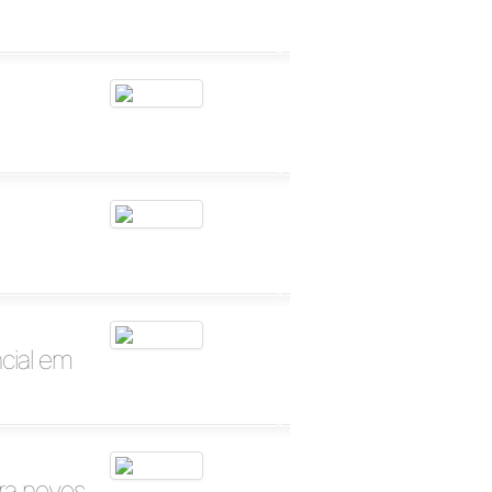
ncial em
ra novos