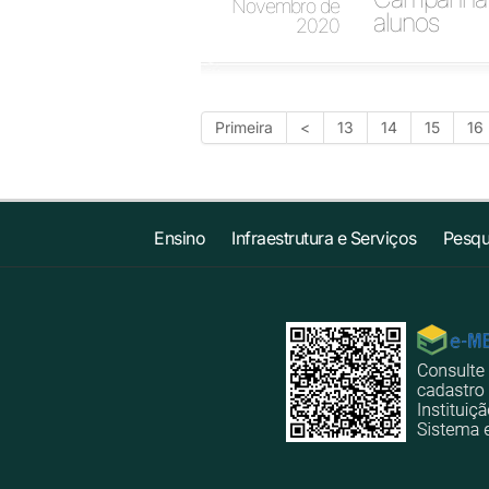
Novembro de
alunos
2020
Primeira
<
13
14
15
16
Ensino
Infraestrutura e Serviços
Pesqu