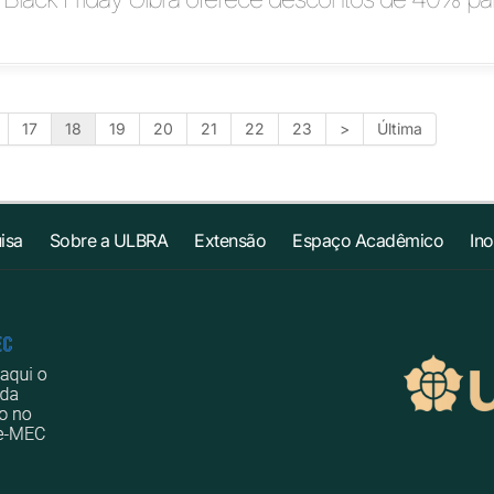
17
18
19
20
21
22
23
>
Última
isa
Sobre a ULBRA
Extensão
Espaço Acadêmico
In