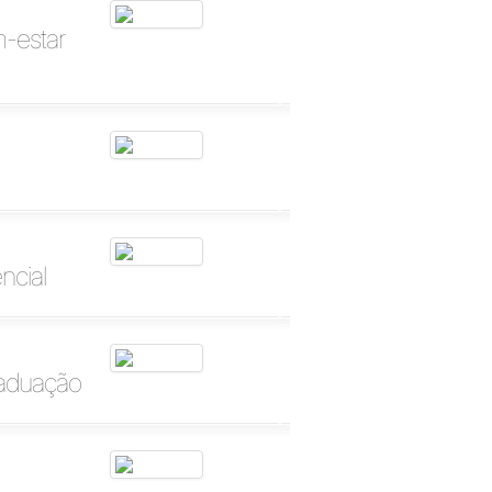
m-estar
ncial
raduação