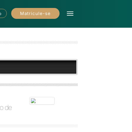
Matricule-se
o
o de