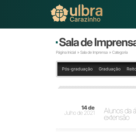
Sala de Imprens
Página Inicial
»
Sala de Imprensa
» Categoria
Pós-graduação
Graduação
Reit
14 de
Alunos da 
Julho de 2021
extensão