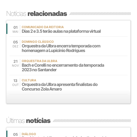
Notícias
relacionadas
01
COMUNICADO DA REITORIA
Dias 2 e 3.5 terão aulas na plataforma virtual
MAI
05
DOMINGO CLÁSSICO
Orquestra da Ulbra encerra temporada com
DEZ
homenagem a Lupicínio Rodrigues
21
ORQUESTRA DA ULBRA
Bach e Corelli no encerramento da temporada
NOV
2023 no Santander
13
CULTURA
Orquestra da Ulbra apresenta finalistas do
OUT
Concurso Zola Amaro
Últimas
notícias
05
DIÁLOGO