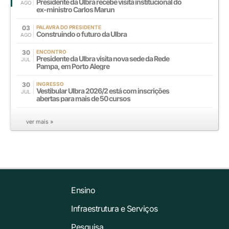
Presidente da Ulbra recebe visita institucional do
AGO
ex-ministro Carlos Marun
03
PALAVRA DO PRESIDENTE
Construindo o futuro da Ulbra
AGO
30
ENCONTRO
Presidente da Ulbra visita nova sede da Rede
JUL
Pampa, em Porto Alegre
30
INGRESSO
Vestibular Ulbra 2026/2 está com inscrições
JUL
abertas para mais de 50 cursos
ver mais »
Ensino
Infraestrutura e Serviços
Pesquisa