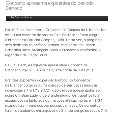
Concerto apresenta expoentes do período
Barroco
Músicos interpretarão Bach, Corelli e Manfredini sob a regência de Tiago Flores
Foto: Marcelo Curia
No dia 3 de dezembro, a Orquestra de Câmara da Ulbra realiza
seu último concerto do ano no Farol Santander Porto Alegre
(Entrada pela Siqueira Campos, 1125). Desta vez, o programa
será dedicado ao período Barroco, com obras de Johann
Sebastian Bach, Arcangelo Corelli e Francesco Manfredini. A
regência é de Tiago Flores.
De J. S. Bach, a Orquestra apresentará Concerto de
Brandenburgo nº 3 e Ária na quarta corda da suíte nº 3.
Grandes expoentes do período Barroco, os Concertos
de Brandenburgo são uma coleção de seis peças musicais
compostas entre 1718 e 1721, dedicados e apresentados ao
nobre Christian Ludwig de Brandenburgo. Os trabalhos foram
esquecidos na biblioteca do marquês até sua morte, em 1734,
quando foram vendidos por poucos centavos. Os concertos
foram descobertos em arquivos de Brandenburgo no século XIX,