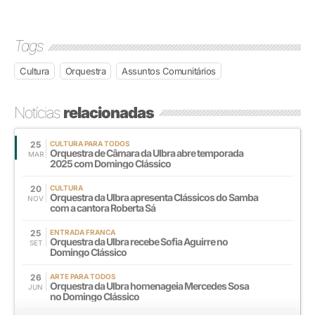
Tags
Cultura
Orquestra
Assuntos Comunitários
Notícias
relacionadas
25
CULTURA PARA TODOS
Orquestra de Câmara da Ulbra abre temporada
MAR
2025 com Domingo Clássico
20
CULTURA
Orquestra da Ulbra apresenta Clássicos do Samba
NOV
com a cantora Roberta Sá
25
ENTRADA FRANCA
Orquestra da Ulbra recebe Sofia Aguirre no
SET
Domingo Clássico
26
ARTE PARA TODOS
Orquestra da Ulbra homenageia Mercedes Sosa
JUN
no Domingo Clássico