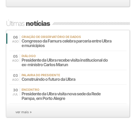
Últimas
notícias
06
CRIAÇÃO DE OBSERVATÓRIO DE DADOS
Congresso da Famurs celebra parceria entre Ulbra
AGO
e municípios
05
DIÁLOGO
Presidente da Ulbra recebe visita institucional do
AGO
ex-ministro Carlos Marun
03
PALAVRA DO PRESIDENTE
Construindo o futuro da Ulbra
AGO
30
ENCONTRO
Presidente da Ulbra visita nova sede da Rede
JUL
Pampa, em Porto Alegre
ver mais »