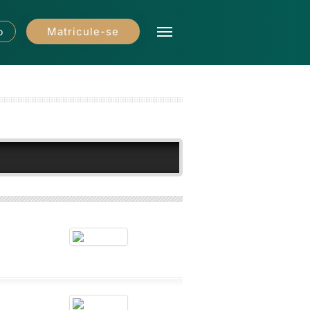
Matricule-se
o