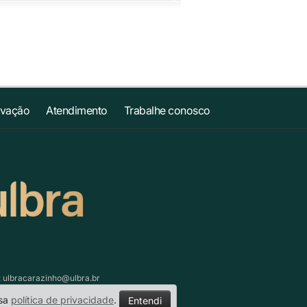
ovação
Atendimento
Trabalhe conosco
:
ulbracarazinho@ulbra.br
ssa
política de privacidade
.
Entendi