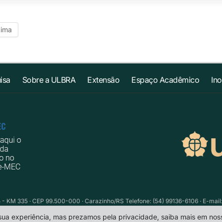
tima
isa
Sobre a ULBRA
Extensão
Espaço Acadêmico
In
 - KM 335 · CEP 99.500-000 · Carazinho/RS Telefone: (54) 99136-6106 · E-mail
 sua experiência, mas prezamos pela privacidade, saiba mais em no