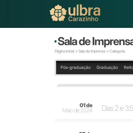
Sala de Imprens
Página Inicial
»
Sala de Imprensa
» Categoria
Pós-graduação
Graduação
Reit
01 de
Dias 2 e 3.5
Maio de 2024