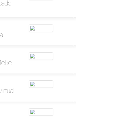
cado
a
Melke
irtual