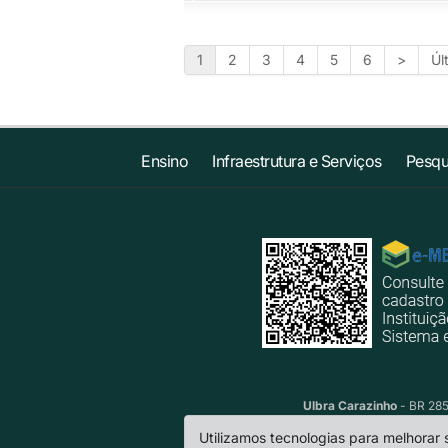
1
2
3
4
5
6
>
Úl
Ensino
Infraestrutura e Serviços
Pesqu
Ulbra Carazinho
- BR 285
Utilizamos tecnologias para melhorar