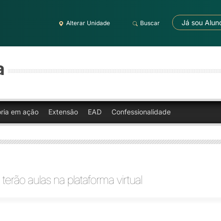
Já sou Alun
Alterar Unidade
Buscar
a
oria em ação
Extensão
EAD
Confessionalidade
 terão aulas na plataforma virtual