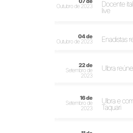
07 de
Docente ita
Outubro de 2023
live
04 de
Enadistas 
Outubro de 2023
22 de
Ulbra reúne
Setembro de
2023
16 de
Ulbra e co
Setembro de
Taquari
2023