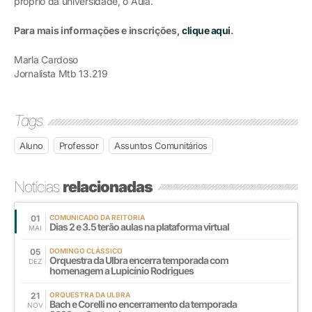
próprio da universidade, o Aula.
Para mais informações e inscrições,
clique aqui
.
Marla Cardoso
Jornalista Mtb 13.219
Tags
Aluno
Professor
Assuntos Comunitários
Notícias
relacionadas
01
COMUNICADO DA REITORIA
Dias 2 e 3.5 terão aulas na plataforma virtual
MAI
05
DOMINGO CLÁSSICO
Orquestra da Ulbra encerra temporada com
DEZ
homenagem a Lupicínio Rodrigues
21
ORQUESTRA DA ULBRA
Bach e Corelli no encerramento da temporada
NOV