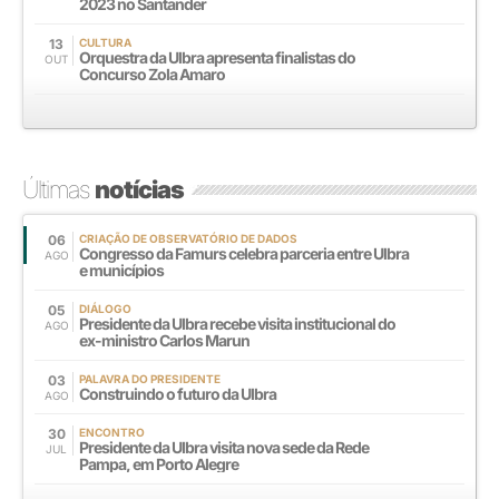
2023 no Santander
13
CULTURA
Orquestra da Ulbra apresenta finalistas do
OUT
Concurso Zola Amaro
Últimas
notícias
06
CRIAÇÃO DE OBSERVATÓRIO DE DADOS
Congresso da Famurs celebra parceria entre Ulbra
AGO
e municípios
05
DIÁLOGO
Presidente da Ulbra recebe visita institucional do
AGO
ex-ministro Carlos Marun
03
PALAVRA DO PRESIDENTE
Construindo o futuro da Ulbra
AGO
30
ENCONTRO
Presidente da Ulbra visita nova sede da Rede
JUL
Pampa, em Porto Alegre