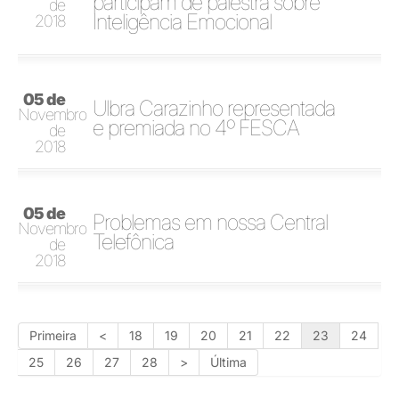
participam de palestra sobre
de
Inteligência Emocional
2018
05 de
Ulbra Carazinho representada
Novembro
e premiada no 4º FESCA
de
2018
05 de
Problemas em nossa Central
Novembro
Telefônica
de
2018
Primeira
<
18
19
20
21
22
23
24
25
26
27
28
>
Última