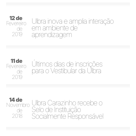
12 de
Ulbra inova e amplia interação
Fevereiro
em ambiente de
de
aprendizagem
2019
11 de
Últimos dias de inscrições
Fevereiro
para o Vestibular da Ulbra
de
2019
14 de
Ulbra Carazinho recebe o
Novembro
Selo de Instituição
de
Socialmente Responsável
2018