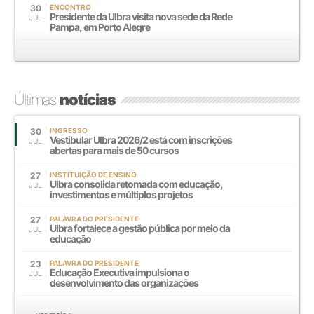
30
ENCONTRO
Presidente da Ulbra visita nova sede da Rede
JUL
Pampa, em Porto Alegre
Últimas
notícias
30
INGRESSO
Vestibular Ulbra 2026/2 está com inscrições
JUL
abertas para mais de 50 cursos
27
INSTITUIÇÃO DE ENSINO
Ulbra consolida retomada com educação,
JUL
investimentos e múltiplos projetos
27
PALAVRA DO PRESIDENTE
Ulbra fortalece a gestão pública por meio da
JUL
educação
23
PALAVRA DO PRESIDENTE
Educação Executiva impulsiona o
JUL
desenvolvimento das organizações