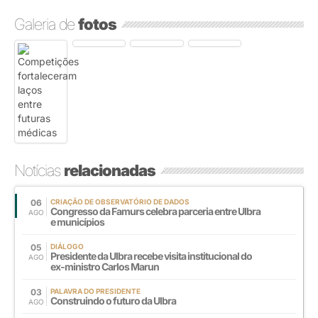
Galeria de
fotos
Notícias
relacionadas
06
CRIAÇÃO DE OBSERVATÓRIO DE DADOS
Congresso da Famurs celebra parceria entre Ulbra
AGO
e municípios
05
DIÁLOGO
Presidente da Ulbra recebe visita institucional do
AGO
ex-ministro Carlos Marun
03
PALAVRA DO PRESIDENTE
Construindo o futuro da Ulbra
AGO