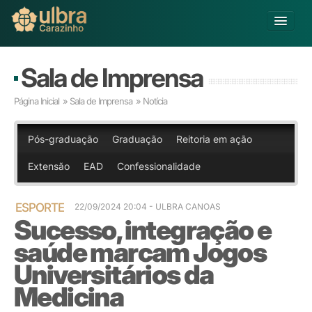
Alterar Unidade
Sala de Imprensa
Buscar
Página Inicial
»
Sala de Imprensa
» Notícia
Já sou Aluno
Matricule-se
Pós-graduação
Graduação
Reitoria em ação
Extensão
EAD
Confessionalidade
Educação Básica
Graduação
Pós-graduação
ESPORTE
22/09/2024 20:04 - ULBRA CANOAS
Sucesso, integração e
Educação a Distância
Pesquisa
saúde marcam Jogos
Extensão
Universitários da
Infraestrutura e Serviços
Medicina
Inovação
Sobre a ULBRA