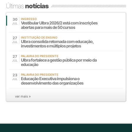
Últimas
notícias
30
INGRESSO
Vestibular Ulbra 2026/2 está com inscrições
JUL
abertas para mais de 50 cursos
27
INSTITUIÇÃO DE ENSINO
Ulbra consolida retomada com educação,
JUL
investimentos e múltiplos projetos
27
PALAVRA DO PRESIDENTE
Ulbra fortalece a gestão pública por meio da
JUL
educação
23
PALAVRA DO PRESIDENTE
Educação Executiva impulsiona o
JUL
desenvolvimento das organizações
ver mais »