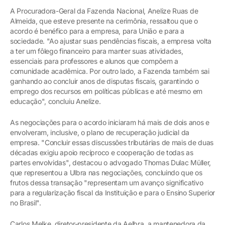
A Procuradora-Geral da Fazenda Nacional, Anelize Ruas de
Almeida, que esteve presente na cerimônia, ressaltou que o
acordo é benéfico para a empresa, para União e para a
sociedade. "Ao ajustar suas pendências fiscais, a empresa volta
a ter um fôlego financeiro para manter suas atividades,
essenciais para professores e alunos que compõem a
comunidade acadêmica. Por outro lado, a Fazenda também sai
ganhando ao concluir anos de disputas fiscais, garantindo o
emprego dos recursos em políticas públicas e até mesmo em
educação", concluiu Anelize.
As negociações para o acordo iniciaram há mais de dois anos e
envolveram, inclusive, o plano de recuperação judicial da
empresa. "Concluir essas discussões tributárias de mais de duas
décadas exigiu apoio recíproco e cooperação de todas as
partes envolvidas", destacou o advogado Thomas Dulac Müller,
que representou a Ulbra nas negociações, concluindo que os
frutos dessa transação "representam um avanço significativo
para a regularização fiscal da Instituição e para o Ensino Superior
no Brasil".
Carlos Melke, diretor-presidente da Aelbra, a mantenedora da