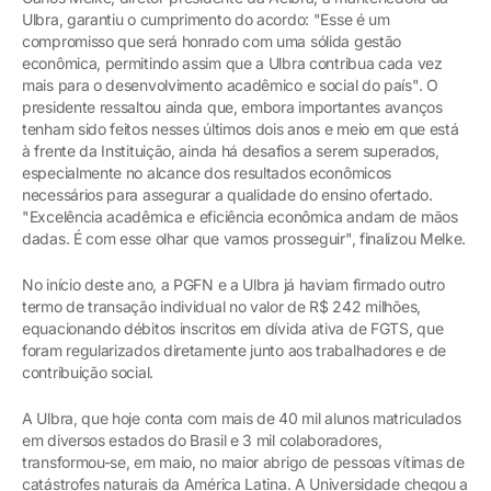
Ulbra, garantiu o cumprimento do acordo: "Esse é um
compromisso que será honrado com uma sólida gestão
econômica, permitindo assim que a Ulbra contribua cada vez
mais para o desenvolvimento acadêmico e social do país". O
presidente ressaltou ainda que, embora importantes avanços
tenham sido feitos nesses últimos dois anos e meio em que está
à frente da Instituição, ainda há desafios a serem superados,
especialmente no alcance dos resultados econômicos
necessários para assegurar a qualidade do ensino ofertado.
"Excelência acadêmica e eficiência econômica andam de mãos
dadas. É com esse olhar que vamos prosseguir", finalizou Melke.
No início deste ano, a PGFN e a Ulbra já haviam firmado outro
termo de transação individual no valor de R$ 242 milhões,
equacionando débitos inscritos em dívida ativa de FGTS, que
foram regularizados diretamente junto aos trabalhadores e de
contribuição social.
A Ulbra, que hoje conta com mais de 40 mil alunos matriculados
em diversos estados do Brasil e 3 mil colaboradores,
transformou-se, em maio, no maior abrigo de pessoas vítimas de
catástrofes naturais da América Latina. A Universidade chegou a