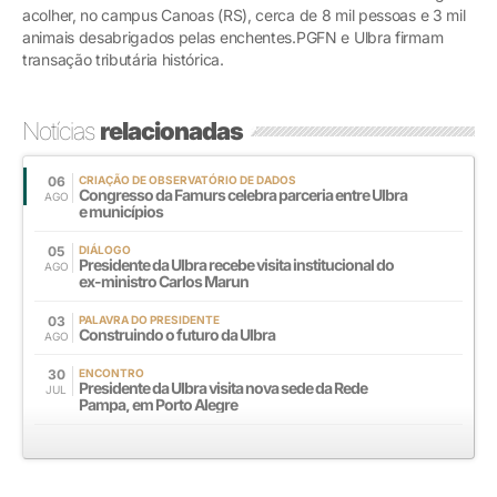
acolher, no campus Canoas (RS), cerca de 8 mil pessoas e 3 mil
animais desabrigados pelas enchentes.PGFN e Ulbra firmam
transação tributária histórica.
Notícias
relacionadas
06
CRIAÇÃO DE OBSERVATÓRIO DE DADOS
Congresso da Famurs celebra parceria entre Ulbra
AGO
e municípios
05
DIÁLOGO
Presidente da Ulbra recebe visita institucional do
AGO
ex-ministro Carlos Marun
03
PALAVRA DO PRESIDENTE
Construindo o futuro da Ulbra
AGO
30
ENCONTRO
Presidente da Ulbra visita nova sede da Rede
JUL
Pampa, em Porto Alegre