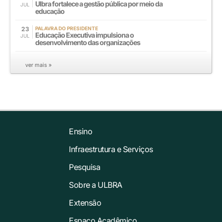
Ulbra fortalece a gestão pública por meio da
JUL
educação
23
PALAVRA DO PRESIDENTE
Educação Executiva impulsiona o
JUL
desenvolvimento das organizações
ver mais »
Ensino
Infraestrutura e Serviços
Pesquisa
Sobre a ULBRA
Extensão
Espaço Acadêmico