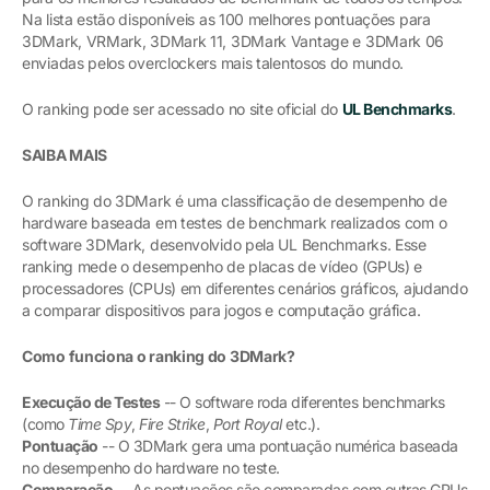
Na lista estão disponíveis as 100 melhores pontuações para
3DMark, VRMark, 3DMark 11, 3DMark Vantage e 3DMark 06
enviadas pelos overclockers mais talentosos do mundo.
O ranking pode ser acessado no site oficial do
UL Benchmarks
.
SAIBA MAIS
O ranking do 3DMark é uma classificação de desempenho de
hardware baseada em testes de benchmark realizados com o
software 3DMark, desenvolvido pela UL Benchmarks. Esse
ranking mede o desempenho de placas de vídeo (GPUs) e
processadores (CPUs) em diferentes cenários gráficos, ajudando
a comparar dispositivos para jogos e computação gráfica.
Como funciona o ranking do 3DMark?
Execução de Testes
-- O software roda diferentes benchmarks
(como
Time Spy
,
Fire Strike
,
Port Royal
etc.).
Pontuação
-- O 3DMark gera uma pontuação numérica baseada
no desempenho do hardware no teste.
Comparação
-- As pontuações são comparadas com outras GPUs