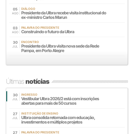
05
DIÁLOGO
Presidente da Ulbra recebe visita institucional do
AGO
ex-ministro Carlos Marun
03
PALAVRA DO PRESIDENTE
Construindo o futuro da Ulbra
AGO
30
ENCONTRO
Presidente da Ulbra visita nova sede da Rede
JUL
Pampa, em Porto Alegre
Últimas
notícias
30
INGRESSO
Vestibular Ulbra 2026/2 está com inscrições
JUL
abertas para mais de 50 cursos
27
INSTITUIÇÃO DE ENSINO
Ulbra consolida retomada com educação,
JUL
investimentos e múltiplos projetos
27
PALAVRA DO PRESIDENTE