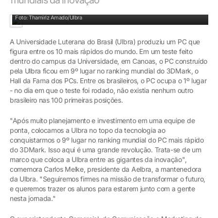
Investimento em equipe de ponta coloca Ulbra no topo da tecnologia
Foto: Thamiriz Amado/Ulbra
A Universidade Luterana do Brasil (Ulbra) produziu um PC que
figura entre os 10 mais rápidos do mundo. Em um teste feito
dentro do campus da Universidade, em Canoas, o PC construído
pela Ulbra ficou em 9º lugar no ranking mundial do 3DMark, o
Hall da Fama dos PCs. Entre os brasileiros, o PC ocupa o 1º lugar
- no dia em que o teste foi rodado, não existia nenhum outro
brasileiro nas 100 primeiras posições.
"Após muito planejamento e investimento em uma equipe de
ponta, colocamos a Ulbra no topo da tecnologia ao
conquistarmos o 9º lugar no ranking mundial do PC mais rápido
do 3DMark. Isso aqui é uma grande revolução. Trata-se de um
marco que coloca a Ulbra entre as gigantes da inovação",
comemora Carlos Melke, presidente da Aelbra, a mantenedora
da Ulbra. "Seguiremos firmes na missão de transformar o futuro,
e queremos trazer os alunos para estarem junto com a gente
nesta jornada."