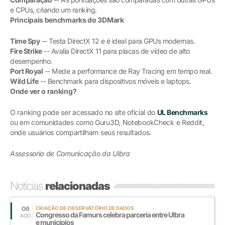
e CPUs, criando um ranking.
Principais benchmarks do 3DMark
Time Spy
-- Testa DirectX 12 e é ideal para GPUs modernas.
Fire Strike
-- Avalia DirectX 11 para placas de vídeo de alto
desempenho.
Port Royal
-- Mede a performance de Ray Tracing em tempo real.
Wild Life
-- Benchmark para dispositivos móveis e laptops.
Onde ver o ranking?
O ranking pode ser acessado no site oficial do
UL Benchmarks
ou em comunidades como Guru3D, NotebookCheck e Reddit,
onde usuários compartilham seus resultados.
Assessoria de Comunicação da Ulbra
Notícias
relacionadas
06
CRIAÇÃO DE OBSERVATÓRIO DE DADOS
Congresso da Famurs celebra parceria entre Ulbra
AGO
e municípios