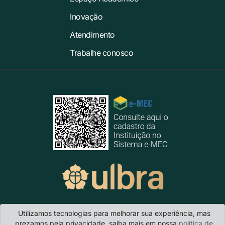
Inovação
Atendimento
Trabalhe conosco
Utilizamos tecnologias para melhorar sua experiência, mas
Ulbra Carazinho
- BR 285 - KM 335 · CEP 99.500-000 · Carazinho/RS
prezamos pela privacidade, saiba mais em nossa
política de