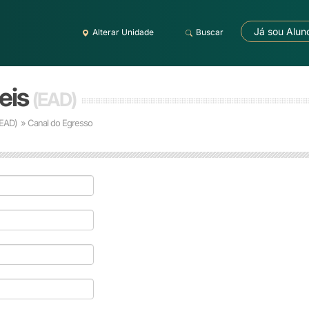
Já sou Alun
Alterar Unidade
Buscar
eis
(EAD)
(EAD)
» Canal do Egresso