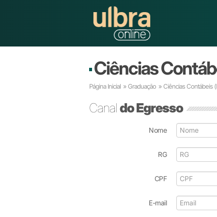
Ciências Contáb
Página Inicial
»
Graduação
»
Ciências Contábeis
Canal
do Egresso
Nome
RG
CPF
E-mail