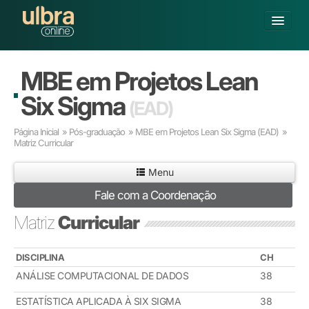
Fechar
Alterar Unidade
MBE em Projetos Lean
Buscar
Six Sigma
(EAD)
Já sou Aluno
Página Inicial
»
Pós-graduação
»
MBE em Projetos Lean Six Sigma
(EAD)
»
Matricule-se
Matriz Curricular
GRADUAÇÃO
Menu
PÓS-GRADUAÇÃO
Fale com a Coordenação
PESQUISA
Matriz
Curricular
EXTENSÃO
POLOS CREDENCIADOS
SOBRE A ULBRA
DISCIPLINA
CH
ANÁLISE COMPUTACIONAL DE DADOS
38
ESTATÍSTICA APLICADA À SIX SIGMA
38