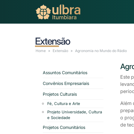
Extensão
Home
Extensão
Agronomia
no Mundo do Rádio
Agr
Assuntos Comunitários
Este 
Convênios Empresariais
levan
perío
Projetos Culturais
Além d
Fé, Cultura e Arte
prepa
Projeto Universidade, Cultura
o pro
e Sociedade
de tec
Projetos Comunitários