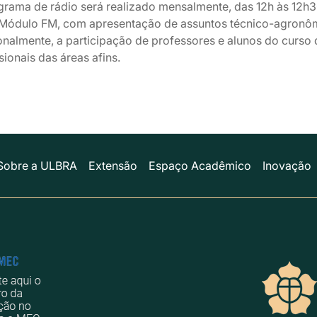
grama de rádio será realizado mensalmente, das 12h às 12h30
 Módulo FM, com apresentação de assuntos técnico-agronôm
onalmente, a participação de professores e alunos do curso
sionais das áreas afins.
Sobre a ULBRA
Extensão
Espaço Acadêmico
Inovação