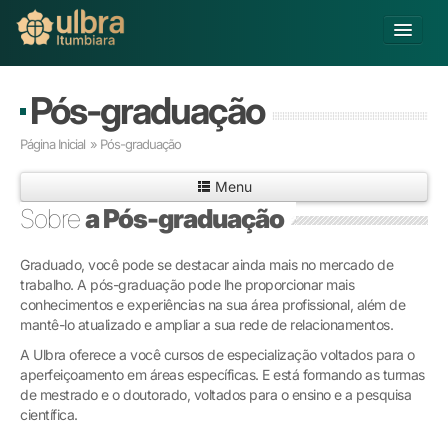
Alterar Unidade
Pós-graduação
Buscar
Página Inicial
» Pós-graduação
Já sou Aluno
Menu
Matricule-se
Sobre
a Pós-graduação
Educação Básica
Graduado, você pode se destacar ainda mais no mercado de
Graduação
trabalho. A pós-graduação pode lhe proporcionar mais
Pós-graduação
conhecimentos e experiências na sua área profissional, além de
Educação a Distância
mantê-lo atualizado e ampliar a sua rede de relacionamentos.
Extensão
A Ulbra oferece a você cursos de especialização voltados para o
Infraestrutura e Serviços
aperfeiçoamento em áreas específicas. E está formando as turmas
Inovação
de mestrado e o doutorado, voltados para o ensino e a pesquisa
científica.
Sobre a ULBRA