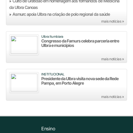
Culto de Gratidão em homenagem aos formandos de Medicina
»
da Ulbra Canoas
Asmurc apoia Ulbra na criação de polo regional da saúde
»
mais notícias »
Ulbra Itumbiara
Congresso da Famurs celebra parceria entre
Ulbra e municípios
mais notícias »
INSTITUCIONAL
Presidente da Ulbra visita nova sede da Rede
Pampa, em Porto Alegre
mais notícias »
Ensino