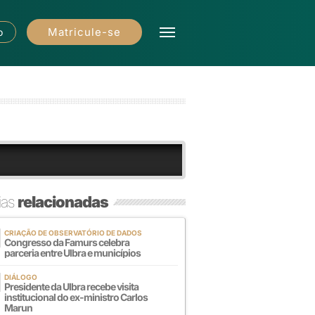
Matricule-se
o
ias
relacionadas
CRIAÇÃO DE OBSERVATÓRIO DE DADOS
Congresso da Famurs celebra
parceria entre Ulbra e municípios
DIÁLOGO
Presidente da Ulbra recebe visita
institucional do ex-ministro Carlos
Marun