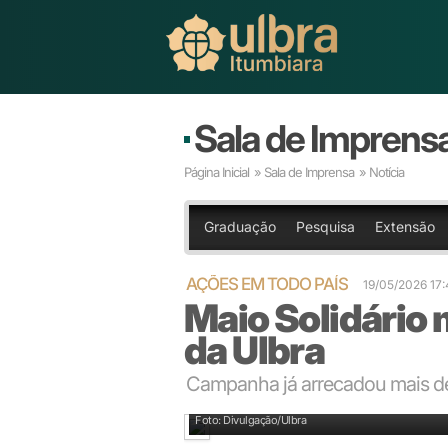
Sala de Imprens
Página Inicial
»
Sala de Imprensa
» Notícia
Graduação
Pesquisa
Extensão
AÇÕES EM TODO PAÍS
19/05/2026 1
Maio Solidário
da Ulbra
Campanha já arrecadou mais de
Foto: Divulgação/Ulbra