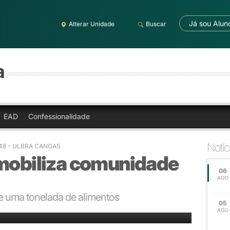
Já sou Alun
Alterar Unidade
Buscar
a
EAD
Confessionalidade
Notíc
7:48 - ULBRA CANOAS
 mobiliza comunidade
06
AGO
 uma tonelada de alimentos
05
AGO