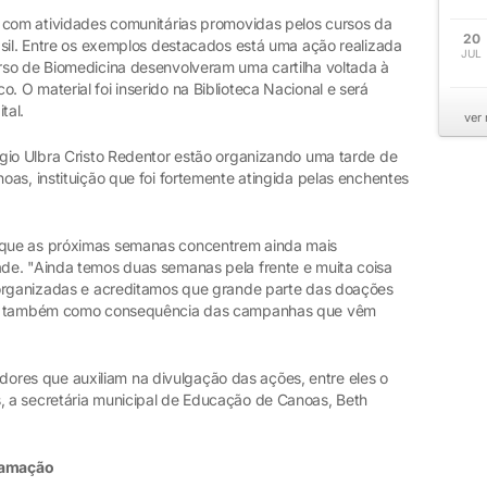
 com atividades comunitárias promovidas pelos cursos da
20
asil. Entre os exemplos destacados está uma ação realizada
JUL
rso de Biomedicina desenvolveram uma cartilha voltada à
O material foi inserido na Biblioteca Nacional e será
tal.
ver
gio Ulbra Cristo Redentor estão organizando uma tarde de
as, instituição que foi fortemente atingida pelas enchentes
que as próximas semanas concentrem ainda mais
de. "Ainda temos duas semanas pela frente e muita coisa
 organizadas e acreditamos que grande parte das doações
do, também como consequência das campanhas que vêm
es que auxiliam na divulgação das ações, entre eles o
 a secretária municipal de Educação de Canoas, Beth
gramação