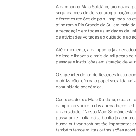
A campanha Maio Solidário, promovida pel
segunda metade de sua programação com
diferentes regiões do país. Inspirada no e
atingiram o Rio Grande do Sul em maio de
arrecadação em todas as unidades da univ
de atividades voltadas ao cuidado e ao a
Até o momento, a campanha já arrecadou m
higiene e limpeza e mais de mil peças de 
pessoas e instituições em situação de vuln
O superintendente de Relações Institucio
mobilização reforça o papel social da univ
comunidade acadêmica.
Coordenador do Maio Solidário, o pastor 
campanha vai além das arrecadações e bus
universidade. "Nosso Maio Solidário est
passaram e muita coisa bonita já acontece
busca cultivar posturas tão importantes c
também temos muitas outras ações acont