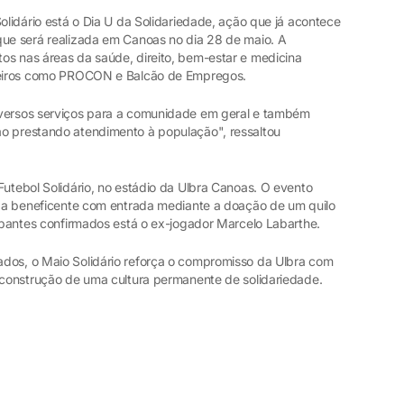
Solidário está o Dia U da Solidariedade, ação que já acontece
que será realizada em Canoas no dia 28 de maio. A
os nas áreas da saúde, direito, bem-estar e medicina
rceiros como PROCON e Balcão de Empregos.
iversos serviços para a comunidade em geral e também
ão prestando atendimento à população", ressaltou
Futebol Solidário, no estádio da Ulbra Canoas. O evento
tida beneficente com entrada mediante a doação de um quilo
cipantes confirmados está o ex-jogador Marcelo Labarthe.
dos, o Maio Solidário reforça o compromisso da Ulbra com
a construção de uma cultura permanente de solidariedade.