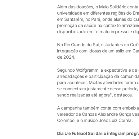
Além das doações, o Maio Solidário conta
universidade em diferentes regiões do Br
em Santarém, no Pará, onde alunas do cu
promoção da saúde no contexto amazônico. 
disponibilizado em formato impresso e digi
No Rio Grande do Sul, estudantes do Colé
integração com idosas de um asilo em Cano
de 2024.
Segundo Wolfgramm, a expectativa é de 
arrecadações e participação da comunida
para acontecer. Muitas atividades foram
se concentrará justamente nesse perío
sendo realizadas até agora", destacou.
A campanha também conta com embaixador
vereador de Canoas Alexandre Gonçalves,
Colombo, e o músico João Luiz Corrêa.
Dia U e Futebol Solidário integram pro