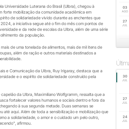
a Universidade Luterana do Brasil (Ulbra), chegou à
03
 forte mobilização da comunidade acadêmica em
AGO
spírito de solidariedade vivido durante as enchentes que
27
 2024, a iniciativa segue até o fim do mês com pontos de
JUL
ersidade e da rede de escolas da Ulbra, além de uma série
colhimento da população.
ais de uma tonelada de alimentos, mais de mil itens de
roupas, além de ração e outros materiais destinados a
erabilidade.
Últi
nais e Comunicação da Ulbra, Ruy Irigaray, destaca que a
ersidade e o espírito de solidariedade construído pela
30
JUL
e capelão da Ulbra, Maximiliano Wolfgramm, ressalta que a
27
ca fortalecer valores humanos e sociais dentro e fora da
JUL
á chegando à sua segunda metade. Duas semanas se
u até aqui. Além de toda a sensibilização e mobilização que
24
omo a solidariedade, o amor e o cuidado um pelo outro,
JUL
ecendo", afirmou.