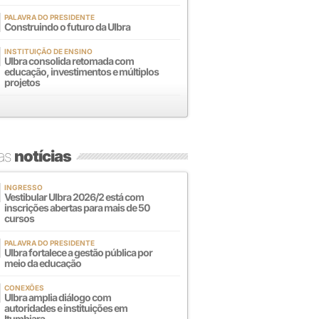
PALAVRA DO PRESIDENTE
Construindo o futuro da Ulbra
INSTITUIÇÃO DE ENSINO
Ulbra consolida retomada com
educação, investimentos e múltiplos
projetos
mas
notícias
INGRESSO
Vestibular Ulbra 2026/2 está com
inscrições abertas para mais de 50
cursos
PALAVRA DO PRESIDENTE
Ulbra fortalece a gestão pública por
meio da educação
CONEXÕES
Ulbra amplia diálogo com
autoridades e instituições em
Itumbiara