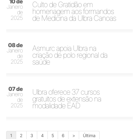
10 de
Culto de Gratidão em
Janeiro
homenagem aos formandos
de
de Medicina da Ulbra Canoas
2025
08 de
Asmurc apoia Ulbra na
Janeiro
criação de polo regional da
de
saúde
2025
07 de
Ulbra oferece 37 cursos
Janeiro
gratuitos de extensão na
de
modalidade EAD
2025
1
2
3
4
5
6
>
Última