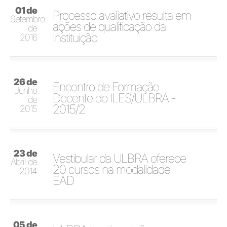
01 de
Processo avaliativo resulta em
Setembro
ações de qualificação da
de
Instituição
2016
26 de
Encontro de Formação
Junho
Docente do ILES/ULBRA -
de
2015/2
2015
23 de
Vestibular da ULBRA oferece
Abril de
20 cursos na modalidade
2014
EAD
05 de