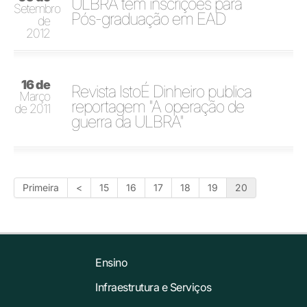
ULBRA tem inscrições para
Setembro
Pós-graduação em EAD
de
2012
16 de
Revista IstoÉ Dinheiro publica
Março
reportagem "A operação de
de 2011
guerra da ULBRA"
Primeira
<
15
16
17
18
19
20
Ensino
Infraestrutura e Serviços