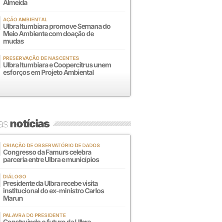
Almeida
AÇÃO AMBIENTAL
Ulbra Itumbiara promove Semana do
Meio Ambiente com doação de
mudas
PRESERVAÇÃO DE NASCENTES
Ulbra Itumbiara e Coopercitrus unem
esforços em Projeto Ambiental
mas
notícias
CRIAÇÃO DE OBSERVATÓRIO DE DADOS
Congresso da Famurs celebra
parceria entre Ulbra e municípios
DIÁLOGO
Presidente da Ulbra recebe visita
institucional do ex-ministro Carlos
Marun
PALAVRA DO PRESIDENTE
Construindo o futuro da Ulbra