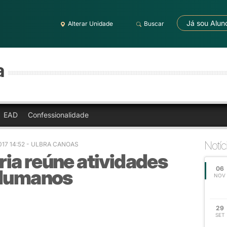
Já sou Alun
Alterar Unidade
Buscar
a
EAD
Confessionalidade
Notíc
017 14:52
- ULBRA CANOAS
ia reúne atividades
06
 Humanos
NOV
29
SET