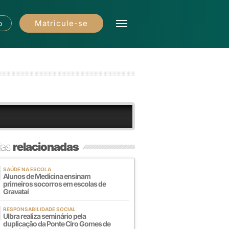
Matricule-se
o
ias
relacionadas
SAÚDE NA ESCOLA
Alunos de Medicina ensinam
primeiros socorros em escolas de
Gravataí
RESPONSABILIDADE SOCIAL
Ulbra realiza seminário pela
duplicação da Ponte Ciro Gomes de