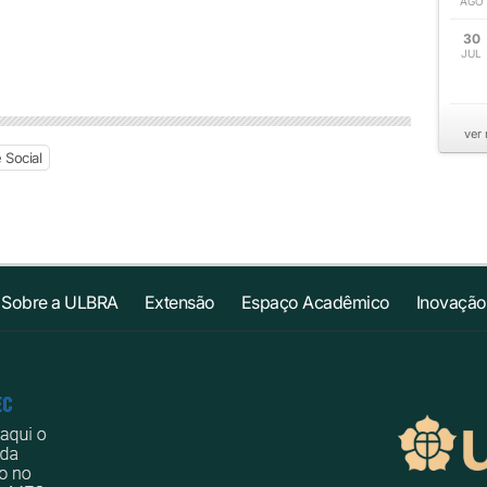
AGO
30
JUL
ver
 Social
Sobre a ULBRA
Extensão
Espaço Acadêmico
Inovação