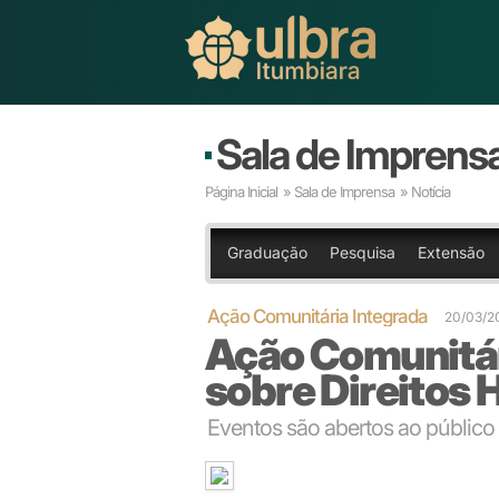
Sala de Imprens
Página Inicial
»
Sala de Imprensa
» Notícia
Graduação
Pesquisa
Extensão
Ação Comunitária Integrada
20/03/2
Ação Comunitár
sobre Direitos
Eventos são abertos ao público