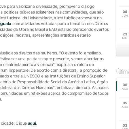
ve para valorizar a diversidade, promover o diálogo
r as políticas públicas existentes nas comunidades, que são
06
JUN
institucional da Universidade, a instituição promoverá no
egrada
com atividades voltadas para a temática dos Direitos
nidades da Ulbra no Brasil e EAD estarão oferecendo eventos
23
posições, mostras, apresentações artísticas estarão
MAI
alusão aos direitos das mulheres. "O evento foi ampliado.
éstica ser uma pauta sempre presente, vamos abordar os
e o enfrentamento a violência", explica a diretora de
Brum Imperatore. De acordo com a diretora, a promoção de
Últi
mado entre a UNESCO e as Instituições de Ensino Superior
atório de Responsabilidade Social da América Latina, órgão
06
fesa dos Direitos Humanos", enfatiza a diretora. As ações
AGO
as comunidades em reflexões acerca do compromisso de todos
s.
05
AGO
 cidade. Clique
aqui
.
03