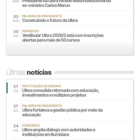
Presidente da Ulbra recebe visita institucional do
AGO
ex-ministro Carlos Marun
03
PALAVRA DO PRESIDENTE
Construindo o futuro da Ulbra
AGO
30
INGRESSO
Vestibular Ulbra 2026/2 está com inscrições
JUL
abertas para mais de 50 cursos
Últimas
notícias
27
INSTITUIÇÃO DE ENSINO
Ulbra consolida retomada com educação,
JUL
investimentos e múltiplos projetos
27
PALAVRA DO PRESIDENTE
Ulbra fortalece a gestão pública por meio da
JUL
educação
24
CONEXÕES
Ulbra amplia diálogo com autoridades e
JUL
instituições em Itumbiara