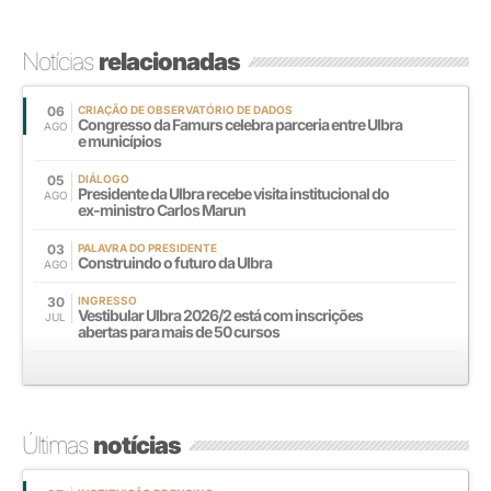
Notícias
relacionadas
06
CRIAÇÃO DE OBSERVATÓRIO DE DADOS
Congresso da Famurs celebra parceria entre Ulbra
AGO
e municípios
05
DIÁLOGO
Presidente da Ulbra recebe visita institucional do
AGO
ex-ministro Carlos Marun
03
PALAVRA DO PRESIDENTE
Construindo o futuro da Ulbra
AGO
30
INGRESSO
Vestibular Ulbra 2026/2 está com inscrições
JUL
abertas para mais de 50 cursos
Últimas
notícias