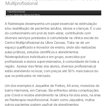
Multiprofissional
Novos passos: Jaqueline e Ketlin Massoco, especialista em fisioterapia
neurofuncional
Foto: Marcelo Miranda/Ulbra
A fisioterapia desempenha um papel essencial na estimulação
e/ou reabilitação de pacientes adultos, idosos e crianças. É o uso
do conhecimento em prol do bem-estar, contribuindo com
diversos serviços prestados à comunidade na clínica-escola do
Centro Multiprofissional da Ulbra Canoas. Trata-se de um
espaço qualificado e inovador de ensino, onde são realizadas
aulas práticas, estudos científicos e atendimentos
fisioterapêuticos individuais e em grupo, exercidos por
profissionais e alunos supervisionados, à comunidade de toda a
região. Apesar das férias dos alunos, diversos profissionais já
estão atendendo no local, com preços até 50% mais baixos do
que os praticados no mercado.
Um dos exemplos é Jaqueline de Freitas, 44 anos, moradora do
bairro Harmonia, em Canoas. Ela enfrentou sérias complicações
pós-Covid e recebe atendimento na clínica há dois anos, na área
de fisioterapia neurofuncional. Assim como Jaqueline, muitos
outros pacientes podem usufruir de atendimentos