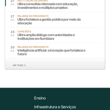
27
INSTITUIÇÃO DE ENSINO
Ulbra consolida retomada com educação,
JUL
investimentos e múltiplos projetos
27
PALAVRA DO PRESIDENTE
Ulbra fortalece a gestão pública por meio da
JUL
educação
24
CONEXÕES
Ulbra amplia diálogo com autoridades e
JUL
instituições em Itumbiara
20
PALAVRA DO PRESIDENTE
Inteligência artificial: a inovação que fortalece o
JUL
futuro
ver mais »
Ensino
Infraestrutura e Serviços