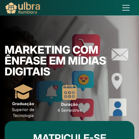
MARKETING COM
ÊNFASE EM MÍDIAS
DIGITAIS
Graduação
Duração
Superior de
4 Semestres
Tecnologia
MATRICULE-SE