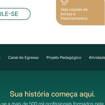
Veja opções de
ULE-SE
bolsas e
financiamentos
a
Canal do Egresso
Projeto Pedagógico
Atividad
Sua história começa aqui.
-se a mais de 500 mil profissionais formados pela 