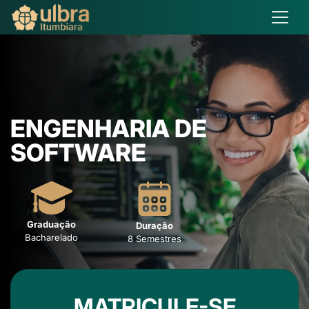
ENGENHARIA DE
SOFTWARE
Graduação
Duração
Bacharelado
8 Semestres
MATRICULE-SE