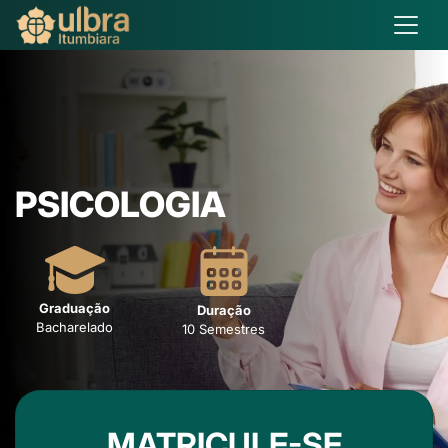
PSICOLOGIA
Graduação
Duração
Bacharelado
10 Semestres
MATRICULE-SE