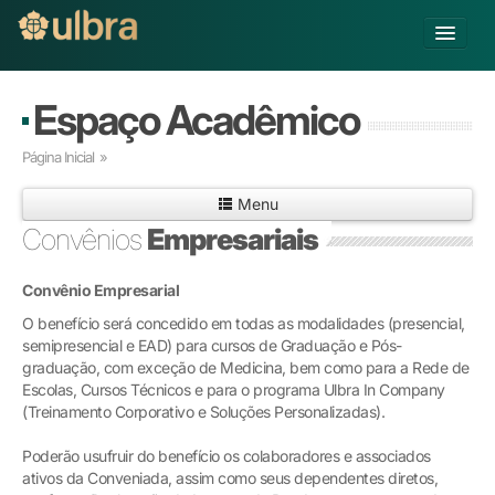
Alterar Unidade
Espaço Acadêmico
Buscar
Página Inicial
»
Já sou Aluno
Menu
Matricule-se
Convênios
Empresariais
Educação Básica
Convênio Empresarial
Graduação
Pós-graduação
O benefício será concedido em todas as modalidades (presencial,
semipresencial e EAD) para cursos de Graduação e Pós-
Educação a Distância
graduação, com exceção de Medicina, bem como para a Rede de
Pesquisa
Escolas, Cursos Técnicos e para o programa Ulbra In Company
Extensão
(Treinamento Corporativo e Soluções Personalizadas).
Infraestrutura e Serviços
Poderão usufruir do benefício os colaboradores e associados
Inovação
ativos da Conveniada, assim como seus dependentes diretos,
Sobre a ULBRA