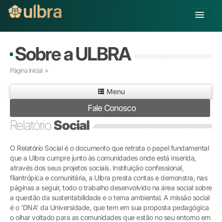
Alterar Unidade
Sobre a ULBRA
Buscar
Página Inicial
»
Já sou Aluno
Menu
Matricule-se
Fale Conosco
Educação Básica
Relatório
Social
Graduação
Pós-graduação
O Relatório Social é o documento que retrata o papel fundamental
Educação a Distância
que a Ulbra cumpre junto às comunidades onde está inserida,
Pesquisa
através dos seus projetos sociais. Instituição confessional,
filantrópica e comunitária, a Ulbra presta contas e demonstra, nas
Extensão
páginas a seguir, todo o trabalho desenvolvido na área social sobre
Infraestrutura e Serviços
a questão da sustentabilidade e o tema ambiental. A missão social
Inovação
é o 'DNA' da Universidade, que tem em sua proposta pedagógica
Sobre a ULBRA
o olhar voltado para as comunidades que estão no seu entorno em