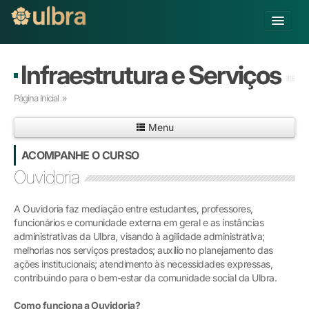
Alterar Unidade
Infraestrutura e Serviços
Buscar
Página Inicial
»
Já sou Aluno
Menu
Matricule-se
ACOMPANHE O CURSO
Educação Básica
Ouvidoria
Graduação
Pós-graduação
A Ouvidoria faz mediação entre estudantes, professores,
Educação a Distância
funcionários e comunidade externa em geral e as instâncias
Pesquisa
administrativas da Ulbra, visando à agilidade administrativa;
melhorias nos serviços prestados; auxílio no planejamento das
Extensão
ações institucionais; atendimento às necessidades expressas,
Infraestrutura e Serviços
contribuindo para o bem-estar da comunidade social da Ulbra.
Inovação
Sobre a ULBRA
Como funciona a Ouvidoria?