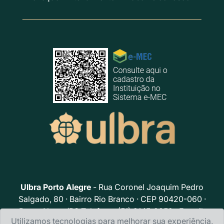
Ulbra Porto Alegre
- Rua Coronel Joaquim Pedro
Salgado, 80 · Bairro Rio Branco · CEP 90420-060 ·
Porto Alegre/RS Telefone: (51) 9145-2359 · E-mail:
Utilizamos tecnologias para melhorar sua experiência,
poloportoalegre@ulbra.br