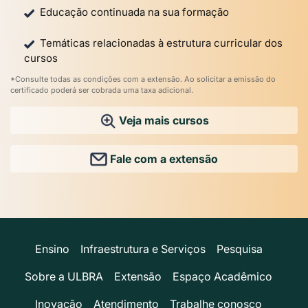
Educação continuada na sua formação
Temáticas relacionadas à estrutura curricular dos
cursos
*Consulte todas as condições com a extensão. Ao solicitar a emissão do
certificado poderá ser cobrada uma taxa adicional.
Veja mais cursos
Fale com a extensão
Ensino
Infraestrutura e Serviços
Pesquisa
Sobre a ULBRA
Extensão
Espaço Acadêmico
Inovação
Atendimento
Trabalhe conosco