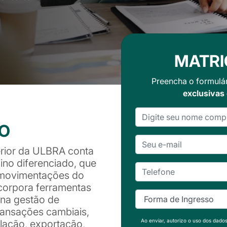
MATRI
Preencha o formulá
exclusivas
SO
rior da ULBRA conta
no diferenciado, que
 movimentações do
ncorpora ferramentas
 na gestão de
ansações cambiais,
Ao enviar, autorizo o uso dos dado
lação, exportação,