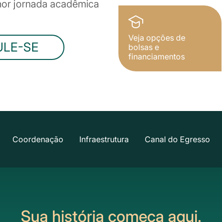
lhor jornada acadêmica
Veja opções de
ULE-SE
bolsas e
financiamentos
Coordenação
Infraestrutura
Canal do Egresso
Sua história começa aqui.