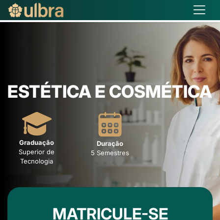
ESTÉTICA E COSMÉTICA
Graduação
Duração
Superior de
5 Semestres
Tecnologia
MATRICULE-SE