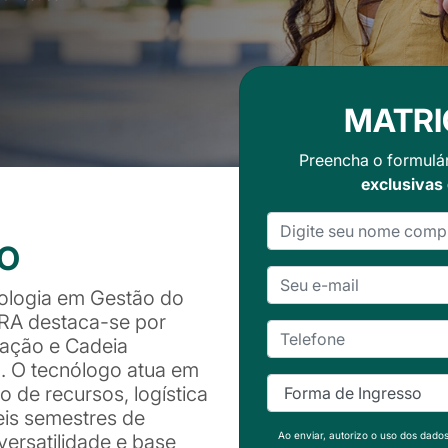
MATRI
Preencha o formulá
exclusivas
SO
ologia em Gestão do
RA destaca-se por
cação e Cadeia
. O tecnólogo atua em
 de recursos, logística
eis semestres de
Ao enviar, autorizo o uso dos dado
versatilidade e base