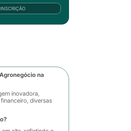
R INSCRIÇÃO
 Agronegócio na
gem inovadora,
inanceiro, diversas
io?
m alta, refletindo o