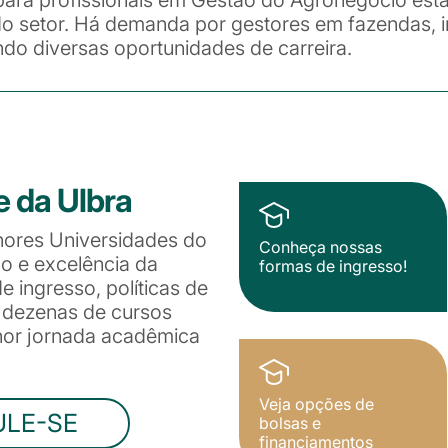
o setor. Há demanda por gestores em fazendas, i
ndo diversas oportunidades de carreira.
e da Ulbra
hores Universidades do
Conheça nossas
ão e excelência da
formas de ingresso!
 ingresso, políticas de
e dezenas de cursos
lhor jornada acadêmica
Veja opções de
ULE-SE
bolsas e
financiamentos