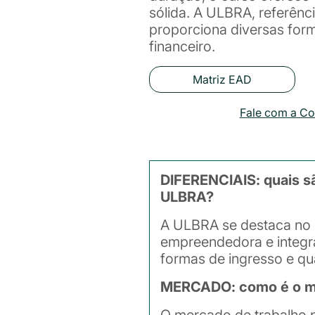
sólida. A ULBRA, referênc
proporciona diversas form
financeiro.
Matriz EAD
Fale com a C
DIFERENCIAIS: quais s
ULBRA?
A ULBRA se destaca no 
empreendedora e integra
formas de ingresso e qu
MERCADO: como é o me
O mercado de trabalho p