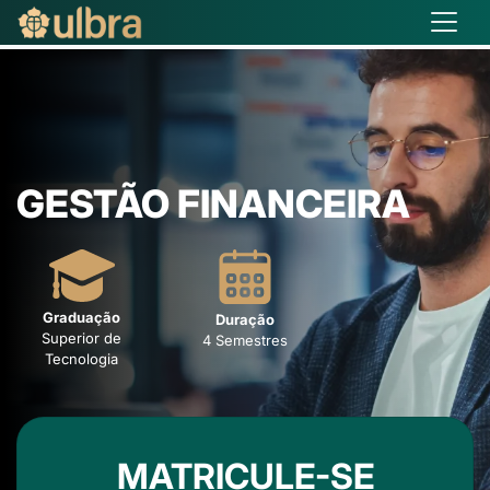
GESTÃO FINANCEIRA
Graduação
Duração
Superior de
4 Semestres
Tecnologia
MATRICULE-SE