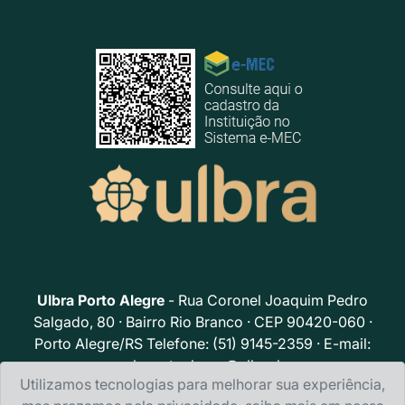
Ulbra Porto Alegre
- Rua Coronel Joaquim Pedro
Salgado, 80 · Bairro Rio Branco · CEP 90420-060 ·
Porto Alegre/RS Telefone: (51) 9145-2359 · E-mail:
poloportoalegre@ulbra.br
Utilizamos tecnologias para melhorar sua experiência,
Política de privacidade