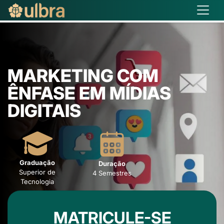
MARKETING COM
ÊNFASE EM MÍDIAS
DIGITAIS
Graduação
Duração
Superior de
4 Semestres
Tecnologia
MATRICULE-SE