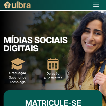
MÍDIAS SOCIAIS
DIGITAIS
Graduação
Duração
Superior de
4 Semestres
Tecnologia
MATRICULE-SE