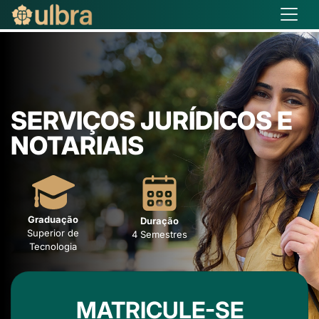
SERVIÇOS JURÍDICOS E
NOTARIAIS
Graduação
Duração
Superior de
4 Semestres
Tecnologia
MATRICULE-SE