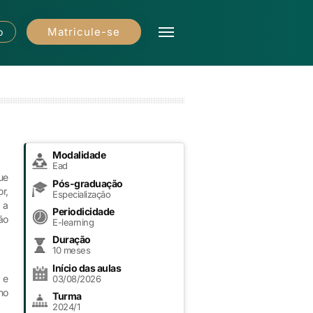
Matricule-se
o
Modalidade
Ead
ue
Pós-graduação
r,
Especialização
 a
Periodicidade
ão
E-learning
Duração
10 meses
Início das aulas
 e
03/08/2026
no
Turma
2024/1