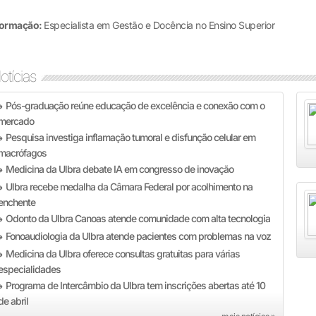
ormação:
Especialista em Gestão e Docência no Ensino Superior
otícias
Pós-graduação reúne educação de excelência e conexão com o
»
mercado
Pesquisa investiga inflamação tumoral e disfunção celular em
»
macrófagos
Medicina da Ulbra debate IA em congresso de inovação
»
Ulbra recebe medalha da Câmara Federal por acolhimento na
»
enchente
Odonto da Ulbra Canoas atende comunidade com alta tecnologia
»
Fonoaudiologia da Ulbra atende pacientes com problemas na voz
»
Medicina da Ulbra oferece consultas gratuitas para várias
»
especialidades
Programa de Intercâmbio da Ulbra tem inscrições abertas até 10
»
de abril