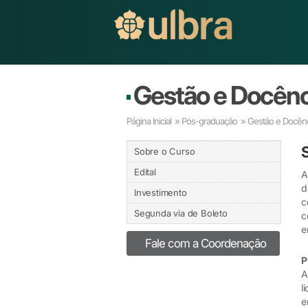
Gestão e Docênc
Página Inicial
»
Pós-graduação
» Gestão e Docênc
Sobre o Curso
Edital
A
d
Investimento
c
Segunda via de Boleto
c
e
Fale com a Coordenação
P
A
l
e