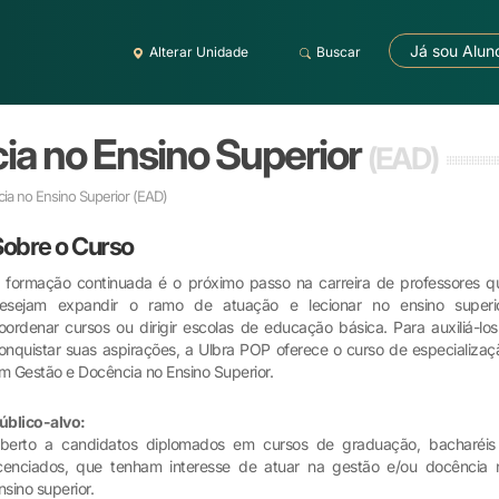
Já sou Alun
Alterar Unidade
Buscar
ia no Ensino Superior
(EAD)
ia no Ensino Superior
(EAD)
Sobre o Curso
 formação continuada é o próximo passo na carreira de professores q
esejam expandir o ramo de atuação e lecionar no ensino superio
oordenar cursos ou dirigir escolas de educação básica. Para auxiliá-los
onquistar suas aspirações, a Ulbra POP oferece o curso de especializaç
m Gestão e Docência no Ensino Superior.
úblico-alvo:
berto a candidatos diplomados em cursos de graduação, bacharéis
icenciados, que tenham interesse de atuar na gestão e/ou docência 
nsino superior.