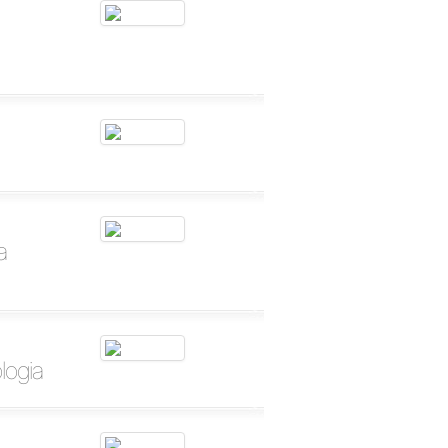
a
logia