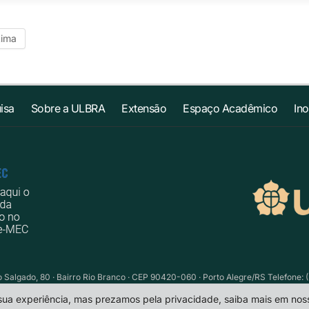
tima
isa
Sobre a ULBRA
Extensão
Espaço Acadêmico
In
Salgado, 80 · Bairro Rio Branco · CEP 90420-060 · Porto Alegre/RS Telefone: (
 sua experiência, mas prezamos pela privacidade, saiba mais em no