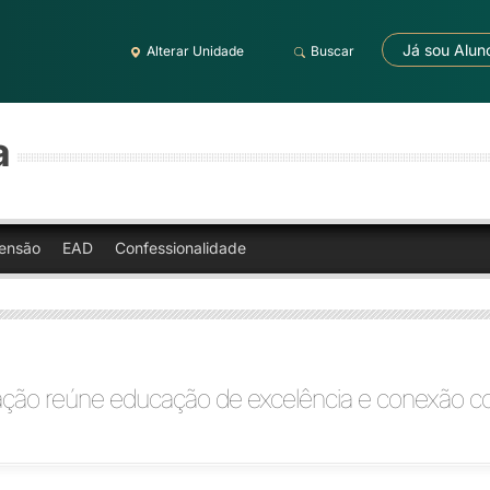
Já sou Alun
Alterar Unidade
Buscar
a
ensão
EAD
Confessionalidade
ção reúne educação de excelência e conexão c