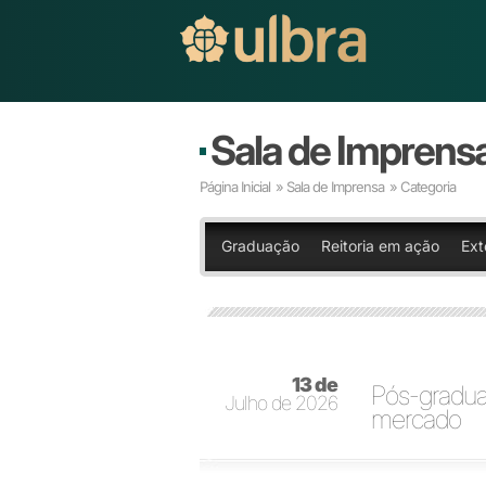
Sala de Imprens
Página Inicial
»
Sala de Imprensa
» Categoria
Graduação
Reitoria em ação
Ext
13 de
Pós-gradua
Julho de 2026
mercado