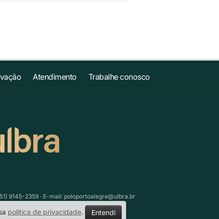
ovação
Atendimento
Trabalhe conosco
51) 9145-2359 · E-mail:
poloportoalegre@ulbra.br
ssa
política de privacidade
.
Entendi