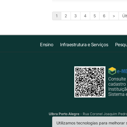
1
2
3
4
5
6
>
Úl
Ensino
Infraestrutura e Serviços
Pesqu
Ulbra Porto Alegre
- Rua Coronel Joaquim Pedro 
Utilizamos tecnologias para melhorar