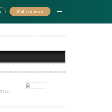
Matricule-se
o
om o