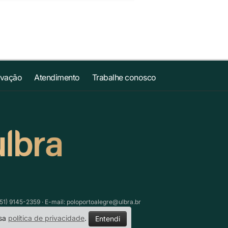
ovação
Atendimento
Trabalhe conosco
51) 9145-2359 · E-mail:
poloportoalegre@ulbra.br
ssa
política de privacidade
.
Entendi