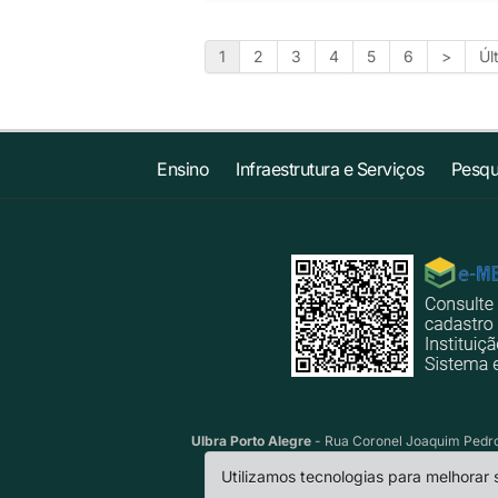
1
2
3
4
5
6
>
Úl
Ensino
Infraestrutura e Serviços
Pesqu
Ulbra Porto Alegre
- Rua Coronel Joaquim Pedro 
Utilizamos tecnologias para melhorar