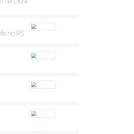
o na Ulbra
ofe no RS