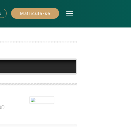
Matricule-se
o
ão