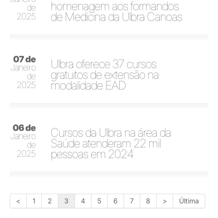
homenagem aos formandos
de
de Medicina da Ulbra Canoas
2025
07 de
Ulbra oferece 37 cursos
Janeiro
gratuitos de extensão na
de
modalidade EAD
2025
06 de
Cursos da Ulbra na área da
Janeiro
Saúde atenderam 22 mil
de
pessoas em 2024
2025
<
1
2
3
4
5
6
7
8
>
Última