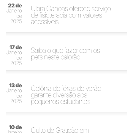
22 de
Ulbra Canoas oferece serviço
Janeiro
de fisioterapia com valores
de
acessíveis
2025
17 de
Saiba o que fazer com os
Janeiro
pets neste calorão
de
2025
13 de
Colônia de férias de verão
Janeiro
garante diversão aos
de
pequenos estudantes
2025
10 de
Culto de Gratidão em
Janeiro