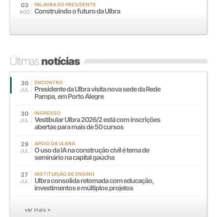
03
PALAVRA DO PRESIDENTE
Construindo o futuro da Ulbra
AGO
Últimas
notícias
30
ENCONTRO
Presidente da Ulbra visita nova sede da Rede
JUL
Pampa, em Porto Alegre
30
INGRESSO
Vestibular Ulbra 2026/2 está com inscrições
JUL
abertas para mais de 50 cursos
29
APOIO DA ULBRA
O uso da IA na construção civil é tema de
JUL
seminário na capital gaúcha
27
INSTITUIÇÃO DE ENSINO
Ulbra consolida retomada com educação,
JUL
investimentos e múltiplos projetos
ver mais »