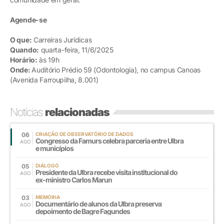
Agende-se
O que:
Carreiras Jurídicas
Quando:
quarta-feira, 11/6/2025
Horário:
às 19h
Onde:
Auditório Prédio 59 (Odontologia), no campus Canoas
(Avenida Farroupilha, 8.001)
Notícias
relacionadas
06
CRIAÇÃO DE OBSERVATÓRIO DE DADOS
Congresso da Famurs celebra parceria entre Ulbra
AGO
e municípios
05
DIÁLOGO
Presidente da Ulbra recebe visita institucional do
AGO
ex-ministro Carlos Marun
03
MEMÓRIA
Documentário de alunos da Ulbra preserva
AGO
depoimento de Bagre Fagundes