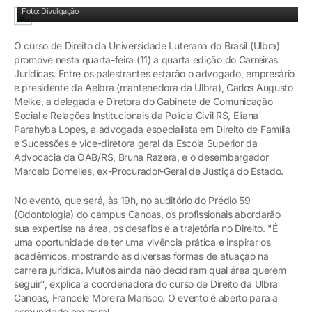
Carreiras Jurídicas será no Auditório do Prédio 59
Foto: Divulgação
O curso de Direito da Universidade Luterana do Brasil (Ulbra)
promove nesta quarta-feira (11) a quarta edição do Carreiras
Jurídicas. Entre os palestrantes estarão o advogado, empresário
e presidente da Aelbra (mantenedora da Ulbra), Carlos Augusto
Melke, a delegada e Diretora do Gabinete de Comunicação
Social e Relações Institucionais da Polícia Civil RS, Eliana
Parahyba Lopes, a advogada especialista em Direito de Família
e Sucessões e vice-diretora geral da Escola Superior da
Advocacia da OAB/RS, Bruna Razera, e o desembargador
Marcelo Dornelles, ex-Procurador-Geral de Justiça do Estado.
No evento, que será, às 19h, no auditório do Prédio 59
(Odontologia) do campus Canoas, os profissionais abordarão
sua expertise na área, os desafios e a trajetória no Direito. "É
uma oportunidade de ter uma vivência prática e inspirar os
acadêmicos, mostrando as diversas formas de atuação na
carreira jurídica. Muitos ainda não decidiram qual área querem
seguir", explica a coordenadora do curso de Direito da Ulbra
Canoas, Francele Moreira Marisco. O evento é aberto para a
comunidade em geral.