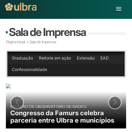
Alterar Unidade
Sala de Imprensa
Buscar
Página Inicial
» Sala de Imprensa
Já sou Aluno
Matricule-se
Graduação
Reitoria em ação
Extensão
EAD
Confessionalidade
Educação Básica
Graduação
Pós-graduação
Educação a Distância
‹
›
Pesquisa
CRIAÇÃO DE OBSERVATÓRIO DE DADOS
Extensão
Congresso da Famurs celebra
Infraestrutura e Serviços
parceria entre Ulbra e municípios
Inovação
Sobre a ULBRA