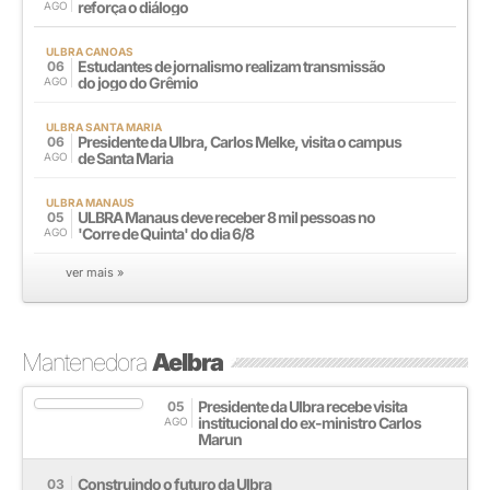
reforça o diálogo
AGO
ULBRA CANOAS
Estudantes de jornalismo realizam transmissão
06
do jogo do Grêmio
AGO
ULBRA SANTA MARIA
Presidente da Ulbra, Carlos Melke, visita o campus
06
de Santa Maria
AGO
ULBRA MANAUS
ULBRA Manaus deve receber 8 mil pessoas no
05
'Corre de Quinta' do dia 6/8
AGO
ver mais »
Mantenedora
Aelbra
Presidente da Ulbra recebe visita
05
institucional do ex-ministro Carlos
AGO
Marun
Construindo o futuro da Ulbra
03