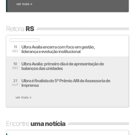
ver mais »
Reitoria
RS
Ulbra Avalia encerra com foco em gestão,
11
liderança e evolução institucional
DEZ
Ulbra Avalia: primeiro dia é de apresentação de
10
balanços das unidades
DEZ
Ulbra é finalista do 5º Prêmio ARI de Assessoria de
21
Imprensa
OUT
ver mais »
Encontre
uma notícia