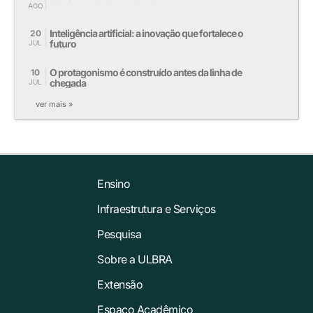
AGO
Inteligência artificial: a inovação que fortalece o
20
futuro
JUL
O protagonismo é construído antes da linha de
10
chegada
JUL
ver mais »
Ensino
Infraestrutura e Serviços
Pesquisa
Sobre a ULBRA
Extensão
Espaço Acadêmico