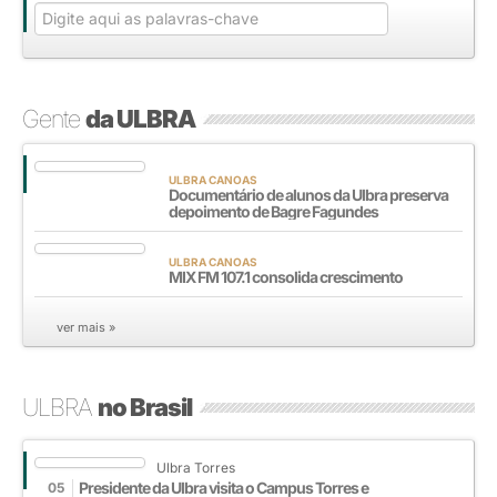
Gente
da ULBRA
ULBRA CANOAS
Documentário de alunos da Ulbra preserva
depoimento de Bagre Fagundes
ULBRA CANOAS
MIX FM 107.1 consolida crescimento
ver mais »
ULBRA
no Brasil
Ulbra Torres
Presidente da Ulbra visita o Campus Torres e
05