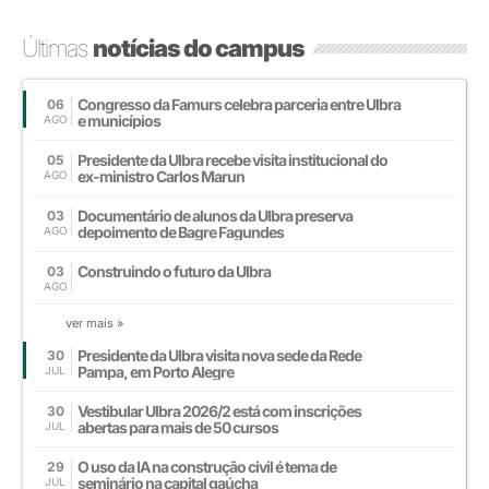
Últimas
notícias do campus
Congresso da Famurs celebra parceria entre Ulbra
06
e municípios
AGO
Presidente da Ulbra recebe visita institucional do
05
ex-ministro Carlos Marun
AGO
Documentário de alunos da Ulbra preserva
03
depoimento de Bagre Fagundes
AGO
Construindo o futuro da Ulbra
03
AGO
ver mais »
Presidente da Ulbra visita nova sede da Rede
30
Pampa, em Porto Alegre
JUL
Vestibular Ulbra 2026/2 está com inscrições
30
abertas para mais de 50 cursos
JUL
O uso da IA na construção civil é tema de
29
seminário na capital gaúcha
JUL