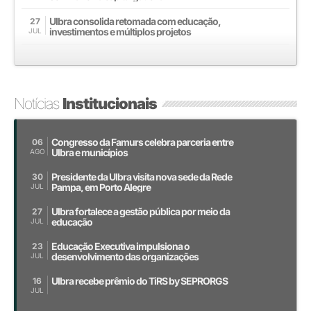
Ulbra consolida retomada com educação,
27
investimentos e múltiplos projetos
JUL
Notícias
Institucionais
Congresso da Famurs celebra parceria entre
06
Ulbra e municípios
AGO
Presidente da Ulbra visita nova sede da Rede
30
Pampa, em Porto Alegre
JUL
Ulbra fortalece a gestão pública por meio da
27
educação
JUL
Educação Executiva impulsiona o
23
desenvolvimento das organizações
JUL
Ulbra recebe prêmio do TiRS by SEPRORGS
16
JUL