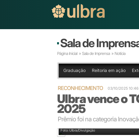
Sala de Imprens
Página Inicial
»
Sala de Imprensa
» Notícia
Graduação
Reitoria em ação
Ext
RECONHECIMENTO
03/10/2025 10:4
Ulbra vence o 
2025
Prêmio foi na categoria Inovaç
Premiação ocorreu na sede da ADVB/RS em Porto Al
Foto: Ulbra/Divulgação