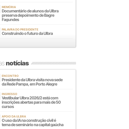
MEMÓRIA
Documentário de alunos da Ulbra
preserva depoimento de Bagre
Fagundes
PALAVRA DO PRESIDENTE
Construindo o futuro da Ulbra
mas
notícias
ENCONTRO
Presidente da Ulbra visita nova sede
da Rede Pampa, em Porto Alegre
INGRESSO
Vestibular Ulbra 2026/2 está com
inscrições abertas para mais de 50
cursos
APOIO DA ULBRA
O uso da IA na construção civil é
tema de seminário na capital gaúcha