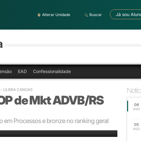
Já sou Alun
Alterar Unidade
Buscar
a
ensão
EAD
Confessionalidade
Notíc
6 - ULBRA CANOAS
TOP de Mkt ADVB/RS
06
AGO
ão em Processos e bronze no ranking geral
05
egre
AGO