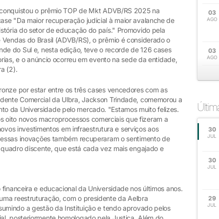
a) conquistou o prêmio TOP de Mkt ADVB/RS 2025 na
03
ase "Da maior recuperação judicial à maior avalanche de
AGO
stória do setor de educação do país." Promovido pela
 Vendas do Brasil (ADVB/RS), o prêmio é considerado o
nde do Sul e, nesta edição, teve o recorde de 126 cases
03
AGO
gorias, e o anúncio ocorreu em evento na sede da entidade,
ra (2).
onze por estar entre os três cases vencedores com as
ndente Comercial da Ulbra, Jackson Trindade, comemorou a
Últi
o da Universidade pelo mercado. "Estamos muito felizes.
 oito novos macroprocessos comerciais que fizeram a
 novos investimentos em infraestrutura e serviços aos
30
JUL
e, essas inovações também recuperaram o sentimento de
o quadro discente, que está cada vez mais engajado e
30
JUL
financeira e educacional da Universidade nos últimos anos.
uma reestruturação, com o presidente da Aelbra
29
JUL
sumindo a gestão da Instituição e tendo aprovado pelos
al, posteriormente homologado pela Justiça. Além do