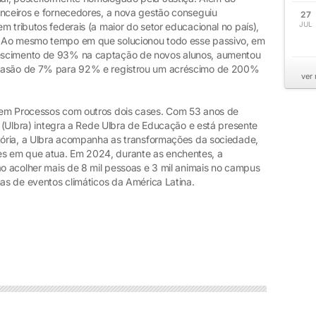
anceiros e fornecedores, a nova gestão conseguiu
27
JUL
m tributos federais (a maior do setor educacional no país),
. Ao mesmo tempo em que solucionou todo esse passivo, em
escimento de 93% na captação de novos alunos, aumentou
evasão de 7% para 92% e registrou um acréscimo de 200%
ver
 em Processos com outros dois cases. Com 53 anos de
il (Ulbra) integra a Rede Ulbra de Educação e está presente
etória, a Ulbra acompanha as transformações da sociedade,
s em que atua. Em 2024, durante as enchentes, a
ao acolher mais de 8 mil pessoas e 3 mil animais no campus
mas de eventos climáticos da América Latina.