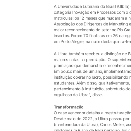
A Universidade Luterana do Brasil (Ulbr
categoria Inovação em Processos com o c
matrículas: os 12 meses que mudaram a hi
Associação dos Dirigentes de Marketing e
maior reconhecimento do setor no Rio Gra
inscritos. Foram 70 finalistas em 26 cate
em Porto Alegre, na noite desta quinta-fei
A Ulbra também recebeu a distinção de Br
maiores notas na premiação. O superinte
premiação que demonstra o reconheciment
Em pouco mais de um ano, implementamos
instituição operar no lucro, possibilitando
estudantes. Além disso, qualitativament
pertencimento à Instituição, sobretudo d
orgulhoso da Ulbra", disse.
Transformação
O case vencedor detalha a reestruturação 
Desde maio de 2022, a Ulbra passou por 
(mantenedora da Ulbra), Carlos Melke, as
credores um Plano de Recuperação Judici