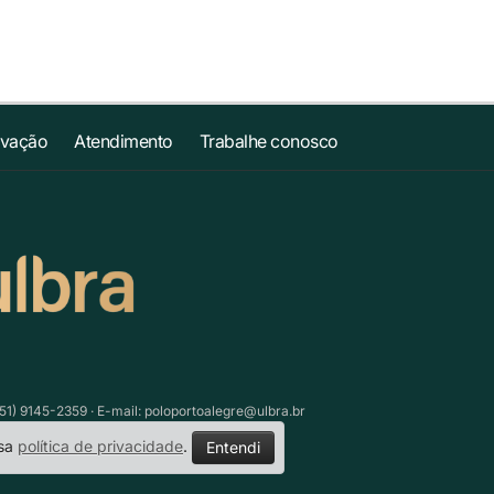
ovação
Atendimento
Trabalhe conosco
51) 9145-2359 · E-mail:
poloportoalegre@ulbra.br
ssa
política de privacidade
.
Entendi