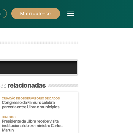
Matricule-se
o
ias
relacionadas
CRIAÇÃO DE OBSERVATÓRIO DE DADOS
Congresso da Famurs celebra
parceria entre Ulbra e municípios
DIÁLOGO
Presidente da Ulbra recebe visita
institucional do ex-ministro Carlos
Marun