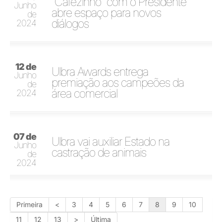
"Cafezinho" com o Presidente
Junho
abre espaço para novos
de
diálogos
2024
12 de
Ulbra Awards entrega
Junho
premiação aos campeões da
de
área comercial
2024
07 de
Ulbra vai auxiliar Estado na
Junho
castração de animais
de
2024
Primeira
<
3
4
5
6
7
8
9
10
11
12
13
>
Última