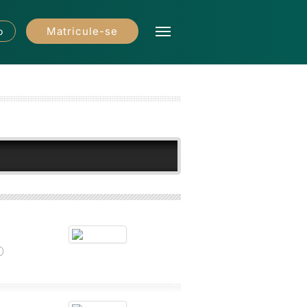
Matricule-se
o
o