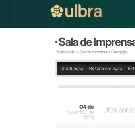
Sala de Imprens
Página Inicial
»
Sala de Imprensa
» Categoria
Graduação
Reitoria em ação
Ext
04 de
Ulbra conso
Setembro de
2023