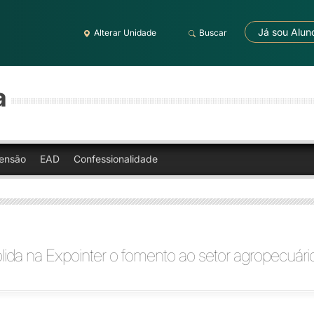
Já sou Alun
Alterar Unidade
Buscar
a
ensão
EAD
Confessionalidade
lida na Expointer o fomento ao setor agropecuári